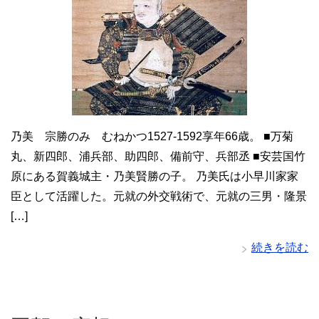
乃美 宗勝のみ むねかつ1527-1592享年66歳。 ■万菊
丸、新四郎、浦兵部、助四郎、備前守、兵部丞 ■安芸国竹
原にある賀義城主・乃美賢勝の子。 乃美氏は小早川家家
臣として活躍した。元就の外交戦術で、元就の三男・隆景
[…]
続きを読む