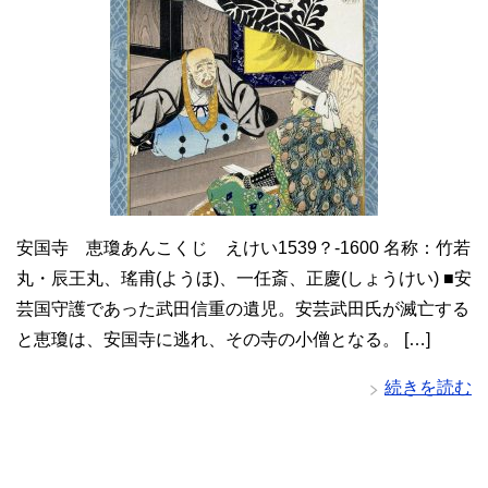
安国寺 恵瓊あんこくじ えけい1539？-1600 名称：竹若
丸・辰王丸、瑤甫(ようほ)、一任斎、正慶(しょうけい) ■安
芸国守護であった武田信重の遺児。安芸武田氏が滅亡する
と恵瓊は、安国寺に逃れ、その寺の小僧となる。 […]
続きを読む