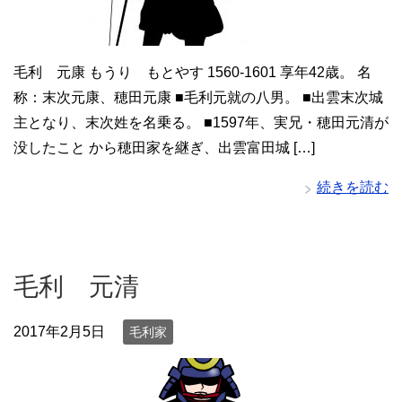
毛利 元康 もうり もとやす 1560-1601 享年42歳。 名
称：末次元康、穂田元康 ■毛利元就の八男。 ■出雲末次城
主となり、末次姓を名乗る。 ■1597年、実兄・穂田元清が
没したこと から穂田家を継ぎ、出雲富田城 […]
続きを読む
毛利 元清
2017年2月5日
毛利家