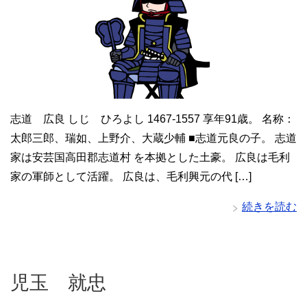
志道 広良 しじ ひろよし 1467-1557 享年91歳。 名称：
太郎三郎、瑞如、上野介、大蔵少輔 ■志道元良の子。 志道
家は安芸国高田郡志道村 を本拠とした土豪。 広良は毛利
家の軍師として活躍。 広良は、毛利興元の代 […]
続きを読む
児玉 就忠