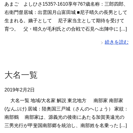
あまご よしひさ1535?-1610享年76?歳名称：三郎四郎、
右衛門督居城：出雲国月山富田城 ■尼子晴久の長男として
生まれる。嫡子として 尼子家当主として期待を受けて
育つ。 父・晴久が毛利氏との合戦で石見へ出陣中に […]
続きを読む
大名一覧
2019年2月2日
大名一覧 地域/大名家 解説 東北地方 南部家 南部家
(なんぶけ) 居城：陸奥国三戸城（さんのへじょう） 家紋：
南部鶴 南部家は、源義光の後衛にあたる加賀美遠光の
三男光行が甲斐国南部郷を統治し、南部姓を名乗った […]