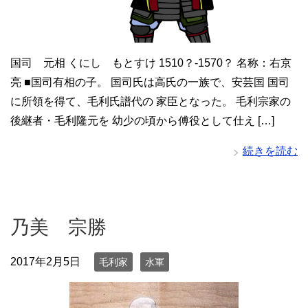
国司 元相 くにし もとすけ 1510？-1570？ 名称：右京
亮 ■国司有相の子。 国司氏は高氏の一族で、安芸国 国司
に所領を得て、毛利氏譜代の 家臣となった。 毛利宗家の
後継者・毛利隆元を 幼少の頃から傅役として仕え […]
続きを読む
乃美 宗勝
2017年2月5日
毛利家
水軍