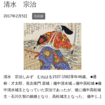
清水 宗治
2017年2月5日
毛利家
清水 宗治しみず むねはる1537-1582享年46歳。 ■通
称：才太郎、長左衛門 居城：備中清水城→備中高松城 ■備
中清水城主となっていた宗治であったが、後に備中高松城
主・石川久智の娘婿となり、高松城主となった。 備中 […]