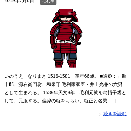
2019年7月6日
毛利家
いのうえ なりまさ 1516-1581 享年66歳。 ■通称：」助
十郎、源右衛門尉、和泉守 毛利家家臣・井上光兼の六男
として生まれる。 1539年天文8年、毛利元就を烏帽子親と
して、元服する。偏諱の就をもらい、就正と名乗 […]
続きを読む