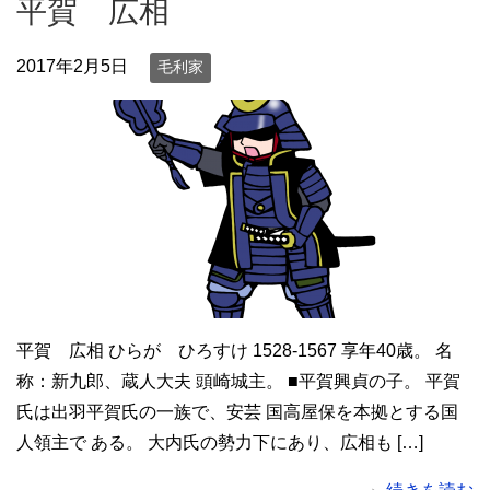
平賀 広相
2017年2月5日
毛利家
平賀 広相 ひらが ひろすけ 1528-1567 享年40歳。 名
称：新九郎、蔵人大夫 頭崎城主。 ■平賀興貞の子。 平賀
氏は出羽平賀氏の一族で、安芸 国高屋保を本拠とする国
人領主で ある。 大内氏の勢力下にあり、広相も […]