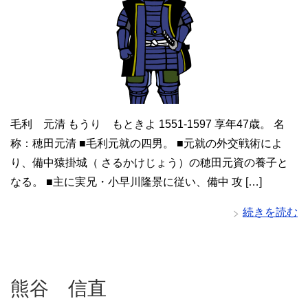
毛利 元清 もうり もときよ 1551-1597 享年47歳。 名
称：穂田元清 ■毛利元就の四男。 ■元就の外交戦術によ
り、備中猿掛城（ さるかけじょう）の穂田元資の養子と
なる。 ■主に実兄・小早川隆景に従い、備中 攻 […]
続きを読む
熊谷 信直