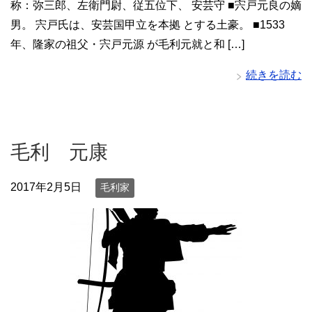
称：弥三郎、左衛門尉、従五位下、 安芸守 ■宍戸元良の嫡
男。 宍戸氏は、安芸国甲立を本拠 とする土豪。 ■1533
年、隆家の祖父・宍戸元源 が毛利元就と和 […]
続きを読む
毛利 元康
2017年2月5日
毛利家