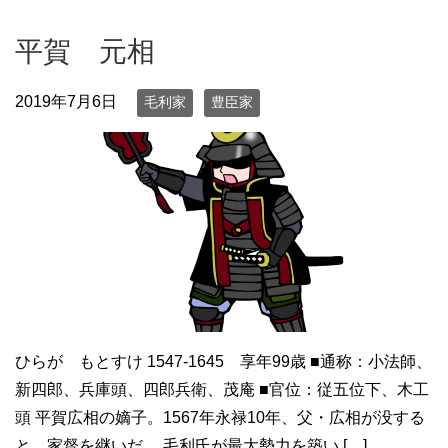
平賀 元相
2019年7月6日
毛利家
豊臣家
ひらが もとすけ 1547-1645 享年99歳 ■通称：小法師、
新四郎、兵庫頭、四郎兵衛、茂庵 ■官位：従五位下、木工
頭 平賀広相の嫡子。1567年永禄10年、父・広相が没する
と、家督を継いだ。 毛利氏が最大勢力を築い […]