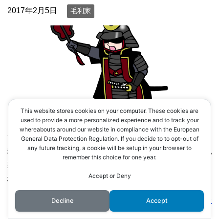
2017年2月5日
毛利家
This website stores cookies on your computer. These cookies are
used to provide a more personalized experience and to track your
whereabouts around our website in compliance with the European
熊谷 信直 くまがい のぶなお 1507-1593 享年87歳。 名
General Data Protection Regulation. If you decide to to opt-out of
any future tracking, a cookie will be setup in your browser to
称：兵庫頭、伊豆守 居城：安芸高松城 ■信直は、安芸の地
remember this choice for one year.
頭として安芸 国守護・武田家に従っていたが 、家臣の領
Accept or Deny
地を押領したことに より武田家と不和となる […]
続きを読む
Decline
Accept