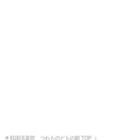
戦国倶楽部 つわものどもの館
TOP