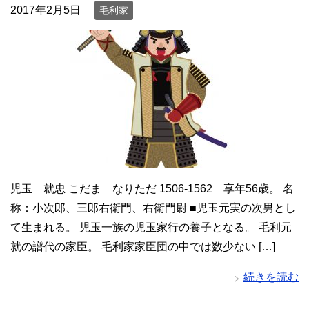
2017年2月5日
毛利家
児玉 就忠 こだま なりただ 1506-1562 享年56歳。 名
称：小次郎、三郎右衛門、右衛門尉 ■児玉元実の次男とし
て生まれる。 児玉一族の児玉家行の養子となる。 毛利元
就の譜代の家臣。 毛利家家臣団の中では数少ない […]
続きを読む