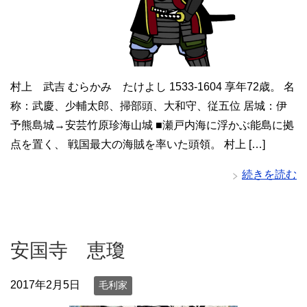
村上 武吉 むらかみ たけよし 1533-1604 享年72歳。 名
称：武慶、少輔太郎、掃部頭、大和守、従五位 居城：伊
予熊島城→安芸竹原珍海山城 ■瀬戸内海に浮かぶ能島に拠
点を置く、 戦国最大の海賊を率いた頭領。 村上 […]
続きを読む
安国寺 恵瓊
2017年2月5日
毛利家