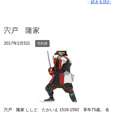
続きを読む
宍戸 隆家
2017年2月5日
毛利家
宍戸 隆家 ししど たかいえ 1518-1592 享年75歳。 名