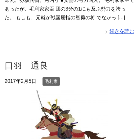
郎丸、弥坂兵衛、河内守 ■安芸の有力国人。 毛利家家臣で
あったが、毛利家家臣 団の3分の1にも及ぶ勢力を誇っ
た。 もしも、元就が戦国屈指の智勇の将 でなかっ […]
続きを読む
口羽 通良
2017年2月5日
毛利家