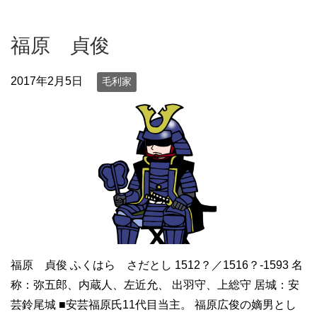
福原 貞俊
2017年2月5日
毛利家
福原 貞俊 ふくはら さだとし 1512？／1516？-1593 名
称：弥五郎、内蔵人、左近允、 出羽守、上総守 居城：安
芸鈴尾城 ■安芸福原氏11代目当主。 福原広俊の嫡男とし