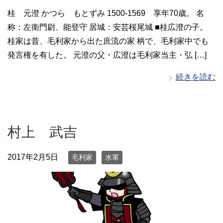
桂 元澄 かつら もとずみ 1500-1569 享年70歳。 名
称：左衛門尉、能登守 居城：安芸桜尾城 ■桂広澄の子。
桂家は昔、毛利家から出た庶流の家 柄で、毛利家中でも
発言権を有した。 元澄の父・広澄は毛利家当主・弘 […]
続きを読む
村上 武吉
2017年2月5日
毛利家
水軍