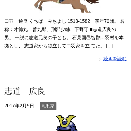
口羽 通良 くちば みちよし 1513-1582 享年70歳。 名
称：才徳丸、善九郎、刑部少輔、下野守 ■志道広良の二
男。 一説に志道元良の子とも。 石見国邑智郡口羽村を本
拠とし、 志道家から独立して口羽家を立 てた。 […]
続きを読む
志道 広良
2017年2月5日
毛利家