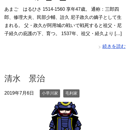
あまご はるひさ 1514-1560 享年47歳。 通称：三郎四
郎、修理大夫、民部少輔、詮久 尼子政久の嫡子として生
まれる。 父・政久が阿用城の戦いで戦死すると祖父・尼
子経久の庇護の下、育つ。 1537年、祖父・経久より […]
続きを読む
清水 景治
2019年7月6日
小早川家
毛利家